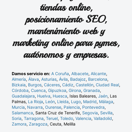
tiendas online,
posicionamiento SEO,
mantenimiento web y
marketing online para pymes,
autónomos y empresas.
Damos servicio en:
A Coruña
,
Albacete
,
Alicante
,
Almería
,
Álava
,
Asturias
,
Ávila
,
Badajoz
,
Barcelona
,
Bizkaia
,
Burgos
,
Cáceres
,
Cádiz
,
Castellón
,
Ciudad Real
,
Córdoba
,
Cuenca
,
Gipuzkoa
,
Girona
,
Granada
,
Guadalajara
,
Huelva
,
Huesca
, Islas Baleares,
Jaén
, Las
Palmas,
La Rioja
,
León
,
Lleida
,
Lugo
,
Madrid
,
Málaga
,
Murcia
,
Navarra
,
Ourense
,
Palencia
,
Pontevedra
,
Salamanca
, Santa Cruz de Tenerife,
Segovia
,
Sevilla
,
Soria
,
Tarragona
,
Teruel
,
Toledo
,
Valencia
,
Valladolid
,
Zamora
,
Zaragoza
, Ceuta, Melilla