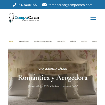
649400155
tempocrea@tempocrea.com