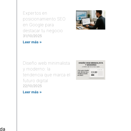
Expertos en
posicionamiento SEO
en Google para
destacar tu negocio
31/10/2025
Leer más »
Diseño web minimalista
y moderno: la
tendencia que marca el
futuro digital
22/10/2025
Leer más »
ada