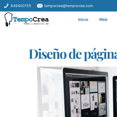
649400155
tempocrea@tempocrea.com
Inicio
Web
Diseño de págin