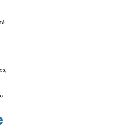
té
os,
mo
e