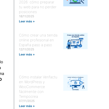
2026: cómo preparar
tu web para no perder
posiciones
18/11/2025
Leer más »
Cómo crear una tienda
online profesional en
España paso a paso
12/11/2025
Leer más »
lo
a
na
Cómo instalar Verifactu
O
en WordPress y
WooCommerce
fácilmente con
Tempocrea
07/11/2025
Leer más »