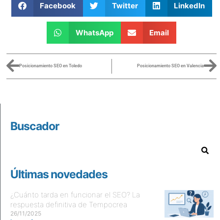
Facebook
Twitter
LinkedIn
WhatsApp
Email
Posicionamiento SEO en Toledo
Posicionamiento SEO en Valencia
Buscador
Últimas novedades
¿Cuánto tarda en funcionar el SEO? La
respuesta definitiva de Tempocrea
26/11/2025