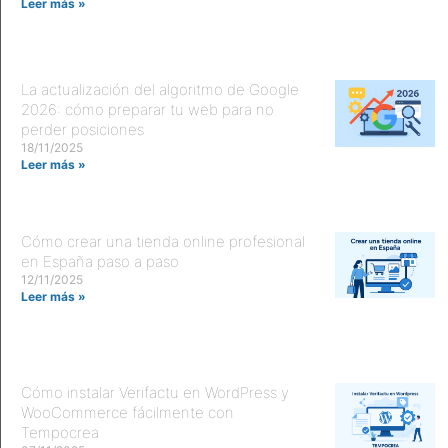
Leer más »
La actualización del algoritmo de Google
2026: cómo preparar tu web para no
perder posiciones
18/11/2025
Leer más »
Cómo crear una tienda online profesional
en España paso a paso
12/11/2025
Leer más »
Cómo instalar Verifactu en WordPress y
WooCommerce fácilmente con
Tempocrea