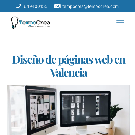
649400155
tempocrea@tempocrea.com
Diseño de páginas web en
Valencia