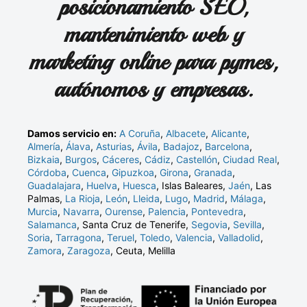
posicionamiento SEO,
mantenimiento web y
marketing online para pymes,
autónomos y empresas.
Damos servicio en:
A Coruña
,
Albacete
,
Alicante
,
Almería
,
Álava
,
Asturias
,
Ávila
,
Badajoz
,
Barcelona
,
Bizkaia
,
Burgos
,
Cáceres
,
Cádiz
,
Castellón
,
Ciudad Real
,
Córdoba
,
Cuenca
,
Gipuzkoa
,
Girona
,
Granada
,
Guadalajara
,
Huelva
,
Huesca
, Islas Baleares,
Jaén
, Las
Palmas,
La Rioja
,
León
,
Lleida
,
Lugo
,
Madrid
,
Málaga
,
Murcia
,
Navarra
,
Ourense
,
Palencia
,
Pontevedra
,
Salamanca
, Santa Cruz de Tenerife,
Segovia
,
Sevilla
,
Soria
,
Tarragona
,
Teruel
,
Toledo
,
Valencia
,
Valladolid
,
Zamora
,
Zaragoza
, Ceuta, Melilla