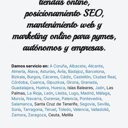
tiendas online,
posicionamiento SEO,
mantenimiento web y
marketing online para pymes,
autónomos y empresas.
Damos servicio en:
A Coruña
,
Albacete
,
Alicante
,
Almería
,
Álava
,
Asturias
,
Ávila
,
Badajoz
,
Barcelona
,
Bizkaia
,
Burgos
,
Cáceres
,
Cádiz
,
Castellón
,
Ciudad Real
,
Córdoba
,
Cuenca
,
Gipuzkoa
,
Girona
,
Granada
,
Guadalajara
,
Huelva
,
Huesca
, Islas Baleares,
Jaén
, Las
Palmas,
La Rioja
,
León
,
Lleida
,
Lugo
,
Madrid
,
Málaga
,
Murcia
,
Navarra
,
Ourense
,
Palencia
,
Pontevedra
,
Salamanca
, Santa Cruz de Tenerife,
Segovia
,
Sevilla
,
Soria
,
Tarragona
,
Teruel
,
Toledo
,
Valencia
,
Valladolid
,
Zamora
,
Zaragoza
, Ceuta, Melilla