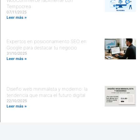
WooCommerce fácilmente con
Tempocrea
07/11/2025
Leer más »
Expertos en posicionamiento SEO en
Google para destacar tu negocio
31/10/2025
Leer más »
Diseño web minimalista y moderno: la
tendencia que marca el futuro digital
22/10/2025
Leer más »