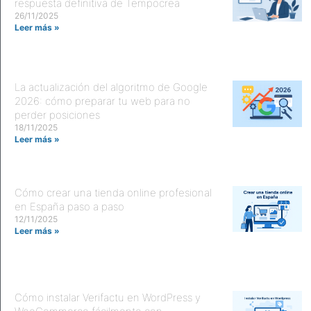
respuesta definitiva de Tempocrea
26/11/2025
Leer más »
La actualización del algoritmo de Google
2026: cómo preparar tu web para no
perder posiciones
18/11/2025
Leer más »
Cómo crear una tienda online profesional
en España paso a paso
12/11/2025
Leer más »
Cómo instalar Verifactu en WordPress y