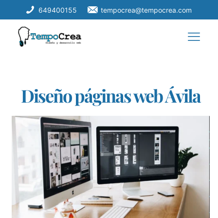
649400155
tempocrea@tempocrea.com
Diseño páginas web Ávila