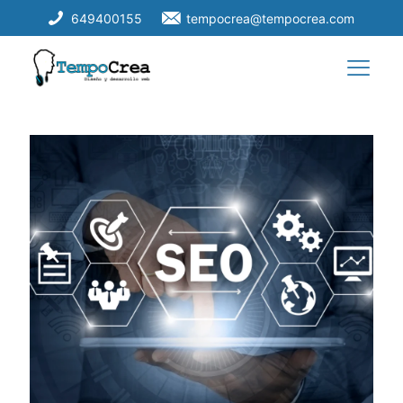
649400155
tempocrea@tempocrea.com