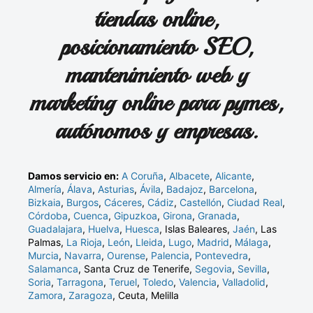
tiendas online,
posicionamiento SEO,
mantenimiento web y
marketing online para pymes,
autónomos y empresas.
Damos servicio en:
A Coruña
,
Albacete
,
Alicante
,
Almería
,
Álava
,
Asturias
,
Ávila
,
Badajoz
,
Barcelona
,
Bizkaia
,
Burgos
,
Cáceres
,
Cádiz
,
Castellón
,
Ciudad Real
,
Córdoba
,
Cuenca
,
Gipuzkoa
,
Girona
,
Granada
,
Guadalajara
,
Huelva
,
Huesca
, Islas Baleares,
Jaén
, Las
Palmas,
La Rioja
,
León
,
Lleida
,
Lugo
,
Madrid
,
Málaga
,
Murcia
,
Navarra
,
Ourense
,
Palencia
,
Pontevedra
,
Salamanca
, Santa Cruz de Tenerife,
Segovia
,
Sevilla
,
Soria
,
Tarragona
,
Teruel
,
Toledo
,
Valencia
,
Valladolid
,
Zamora
,
Zaragoza
, Ceuta, Melilla