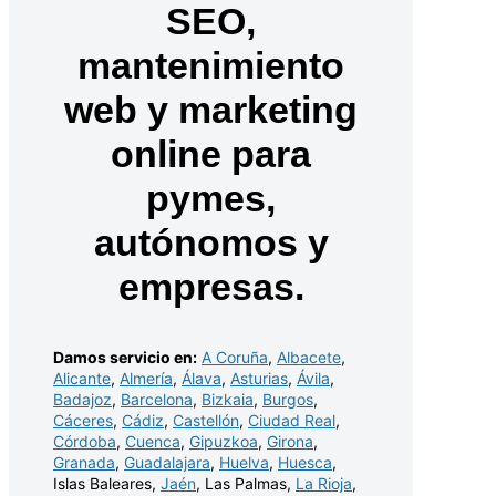
SEO,
mantenimiento
web y marketing
online para
pymes,
autónomos y
empresas.
Damos servicio en:
A Coruña
,
Albacete
,
Alicante
,
Almería
,
Álava
,
Asturias
,
Ávila
,
Badajoz
,
Barcelona
,
Bizkaia
,
Burgos
,
Cáceres
,
Cádiz
,
Castellón
,
Ciudad Real
,
Córdoba
,
Cuenca
,
Gipuzkoa
,
Girona
,
Granada
,
Guadalajara
,
Huelva
,
Huesca
,
Islas Baleares,
Jaén
, Las Palmas,
La Rioja
,