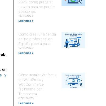
2026: cómo preparar
tu web para no perder
posiciones
18/11/2025
Leer más »
Cómo crear una tienda
online profesional en
España paso a paso
12/11/2025
Leer más »
web
,
s en
Cómo instalar Verifactu
as y
en WordPress y
WooCommerce
fácilmente con
Tempocrea
07/11/2025
Leer más »