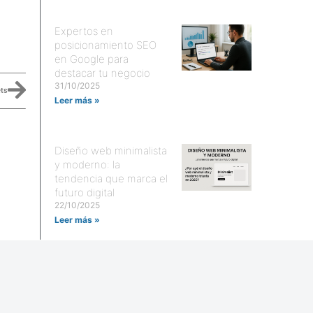
Expertos en
posicionamiento SEO
en Google para
destacar tu negocio
31/10/2025
ets
Leer más »
Diseño web minimalista
y moderno: la
tendencia que marca el
futuro digital
22/10/2025
Leer más »