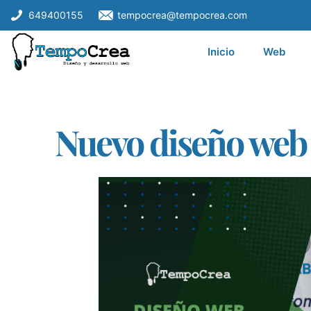
649400155
tempocrea@tempocrea.com
Inicio
Web
Nuevo diseño web