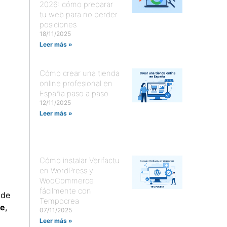
2026: cómo preparar
tu web para no perder
posiciones
18/11/2025
Leer más »
Cómo crear una tienda
online profesional en
España paso a paso
12/11/2025
Leer más »
Cómo instalar Verifactu
en WordPress y
WooCommerce
fácilmente con
 de
Tempocrea
le
,
07/11/2025
Leer más »