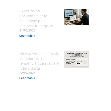
Expertos en
posicionamiento SEO
en Google para
destacar tu negocio
31/10/2025
Leer más »
Diseño web minimalista
y moderno: la
tendencia que marca el
futuro digital
22/10/2025
Leer más »