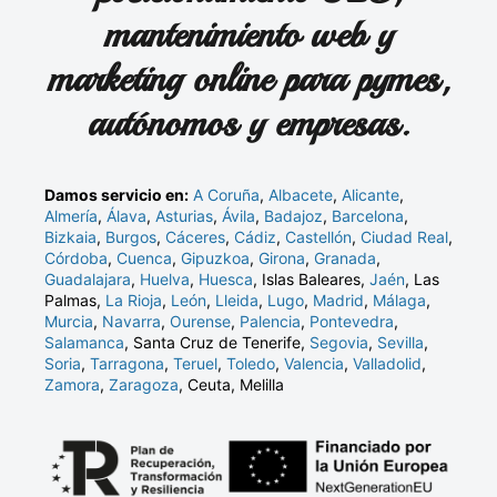
mantenimiento web y
marketing online para pymes,
autónomos y empresas.
Damos servicio en:
A Coruña
,
Albacete
,
Alicante
,
Almería
,
Álava
,
Asturias
,
Ávila
,
Badajoz
,
Barcelona
,
Bizkaia
,
Burgos
,
Cáceres
,
Cádiz
,
Castellón
,
Ciudad Real
,
Córdoba
,
Cuenca
,
Gipuzkoa
,
Girona
,
Granada
,
Guadalajara
,
Huelva
,
Huesca
, Islas Baleares,
Jaén
, Las
Palmas,
La Rioja
,
León
,
Lleida
,
Lugo
,
Madrid
,
Málaga
,
Murcia
,
Navarra
,
Ourense
,
Palencia
,
Pontevedra
,
Salamanca
, Santa Cruz de Tenerife,
Segovia
,
Sevilla
,
Soria
,
Tarragona
,
Teruel
,
Toledo
,
Valencia
,
Valladolid
,
Zamora
,
Zaragoza
, Ceuta, Melilla