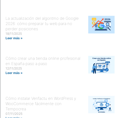
La actualización del algoritmo de Google
2026: cómo preparar tu web para no
perder posiciones
18/11/2025
Leer más »
Cómo crear una tienda online profesional
en España paso a paso
12/11/2025
Leer más »
Cómo instalar Verifactu en WordPress y
WooCommerce fácilmente con
Tempocrea
07/11/2025