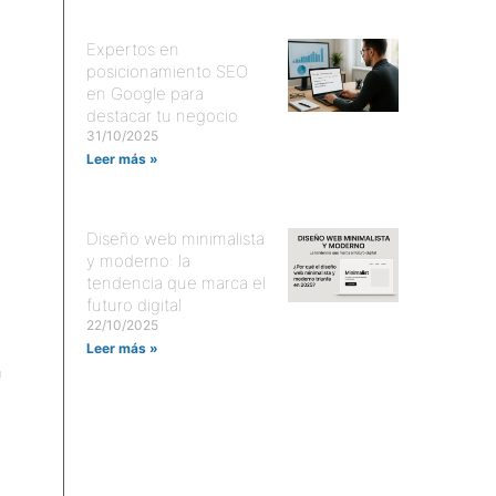
Expertos en
posicionamiento SEO
en Google para
destacar tu negocio
31/10/2025
Leer más »
Diseño web minimalista
y moderno: la
tendencia que marca el
futuro digital
22/10/2025
Leer más »
n