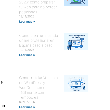
2026: cómo preparar
tu web para no perder
posiciones
18/11/2025
Leer más »
Cómo crear una tienda
online profesional en
España paso a paso
12/11/2025
Leer más »
Cómo instalar Verifactu
ue
en WordPress y
WooCommerce
fácilmente con
Tempocrea
o
07/11/2025
ean
Leer más »