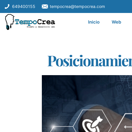
649400155
tempocrea@tempocrea.com
Inicio
Web
Posicionamien