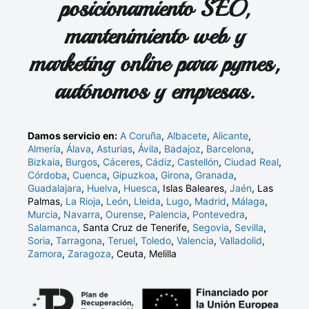
posicionamiento SEO,
mantenimiento web y
marketing online para pymes,
autónomos y empresas.
Damos servicio en:
A Coruña
,
Albacete
,
Alicante
,
Almería
,
Álava
,
Asturias
,
Ávila
,
Badajoz
,
Barcelona
,
Bizkaia
,
Burgos
,
Cáceres
,
Cádiz
,
Castellón
,
Ciudad Real
,
Córdoba
,
Cuenca
,
Gipuzkoa
,
Girona
,
Granada
,
Guadalajara
,
Huelva
,
Huesca
, Islas Baleares,
Jaén
, Las
Palmas,
La Rioja
,
León
,
Lleida
,
Lugo
,
Madrid
,
Málaga
,
Murcia
,
Navarra
,
Ourense
,
Palencia
,
Pontevedra
,
Salamanca
, Santa Cruz de Tenerife,
Segovia
,
Sevilla
,
Soria
,
Tarragona
,
Teruel
,
Toledo
,
Valencia
,
Valladolid
,
Zamora
,
Zaragoza
, Ceuta, Melilla