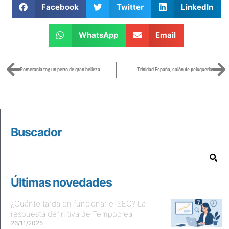
Facebook
Twitter
LinkedIn
WhatsApp
Email
Pomerania toy, un perro de gran belleza
Trinidad España, salón de peluquería
Buscador
Últimas novedades
¿Cuánto tarda en funcionar el SEO? La
respuesta definitiva de Tempocrea
26/11/2025