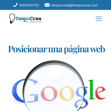
649400155
tempocrea@tempocrea.com
Posicionar una página web