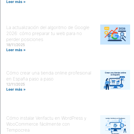
Leer más »
La actualización del algoritmo de Google
2026: cómo preparar tu web para no
perder posiciones
18/11/2025
Leer más »
Cómo crear una tienda online profesional
en España paso a paso
12/11/2025
Leer más »
Cómo instalar Verifactu en WordPress y
WooCommerce fácilmente con
Tempocrea