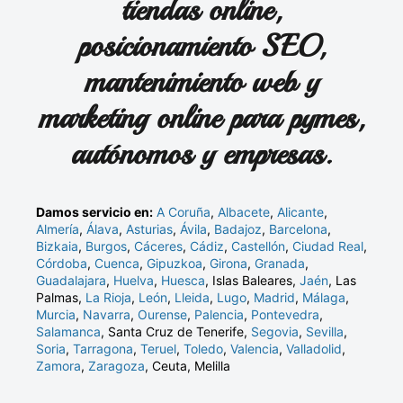
tiendas online,
posicionamiento SEO,
mantenimiento web y
marketing online para pymes,
autónomos y empresas.
Damos servicio en:
A Coruña
,
Albacete
,
Alicante
,
Almería
,
Álava
,
Asturias
,
Ávila
,
Badajoz
,
Barcelona
,
Bizkaia
,
Burgos
,
Cáceres
,
Cádiz
,
Castellón
,
Ciudad Real
,
Córdoba
,
Cuenca
,
Gipuzkoa
,
Girona
,
Granada
,
Guadalajara
,
Huelva
,
Huesca
, Islas Baleares,
Jaén
, Las
Palmas,
La Rioja
,
León
,
Lleida
,
Lugo
,
Madrid
,
Málaga
,
Murcia
,
Navarra
,
Ourense
,
Palencia
,
Pontevedra
,
Salamanca
, Santa Cruz de Tenerife,
Segovia
,
Sevilla
,
Soria
,
Tarragona
,
Teruel
,
Toledo
,
Valencia
,
Valladolid
,
Zamora
,
Zaragoza
, Ceuta, Melilla