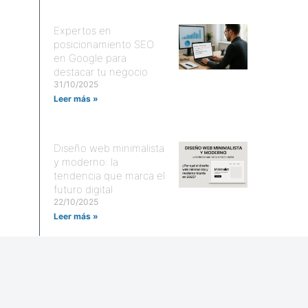
Expertos en
posicionamiento SEO
en Google para
destacar tu negocio
31/10/2025
Leer más »
Diseño web minimalista
y moderno: la
tendencia que marca el
futuro digital
22/10/2025
Leer más »