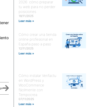
2026: cómo preparar
tu web para no perder
posiciones
18/11/2025
Leer más »
tener
Cómo crear una tienda
iento
online profesional en
España paso a paso
12/11/2025
Leer más »
Cómo instalar Verifactu
en WordPress y
WooCommerce
ogo
fácilmente con
Tempocrea
07/11/2025
Leer más »