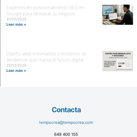
Expertos en posicionamiento SEO en
Google para destacar tu negocio
31/10/2025
Leer más »
Diseño web minimalista y moderno: la
tendencia que marca el futuro digital
22/10/2025
Leer más »
Contacta
tempocrea@tempocrea.com
649 400 155