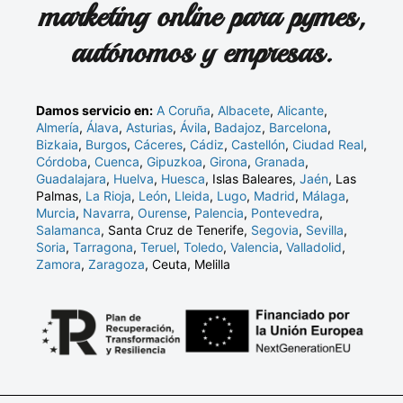
marketing online para pymes,
autónomos y empresas.
Damos servicio en:
A Coruña
,
Albacete
,
Alicante
,
Almería
,
Álava
,
Asturias
,
Ávila
,
Badajoz
,
Barcelona
,
Bizkaia
,
Burgos
,
Cáceres
,
Cádiz
,
Castellón
,
Ciudad Real
,
Córdoba
,
Cuenca
,
Gipuzkoa
,
Girona
,
Granada
,
Guadalajara
,
Huelva
,
Huesca
, Islas Baleares,
Jaén
, Las
Palmas,
La Rioja
,
León
,
Lleida
,
Lugo
,
Madrid
,
Málaga
,
Murcia
,
Navarra
,
Ourense
,
Palencia
,
Pontevedra
,
Salamanca
, Santa Cruz de Tenerife,
Segovia
,
Sevilla
,
Soria
,
Tarragona
,
Teruel
,
Toledo
,
Valencia
,
Valladolid
,
Zamora
,
Zaragoza
, Ceuta, Melilla