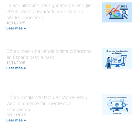
La actualización del algoritmo de Google
2026: cómo preparar tu web para no
perder posiciones
18/11/2025
Leer más »
Cómo crear una tienda online profesional
en España paso a paso
12/11/2025
Leer más »
Cómo instalar Verifactu en WordPress y
WooCommerce fácilmente con
Tempocrea
07/11/2025
Leer más »